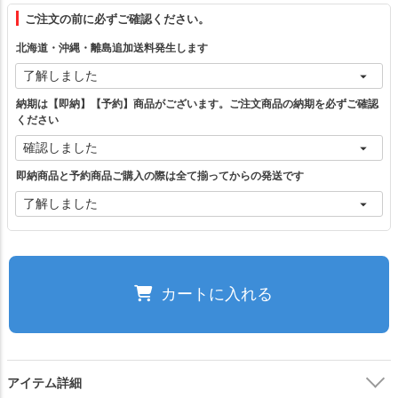
ご注文の前に必ずご確認ください。
フリー（1）
北海道・沖縄・離島追加送料発生します
ブラック
カートに入れる
納期は【即納】【予約】商品がございます。ご注文商品の納期を必ずご確認
ください
ベージュ
カートに入れる
即納商品と予約商品ご購入の際は全て揃ってからの発送です
グレー
カートに入れる
アイボリー
カートに入れる
カートに入れる
ご注文の前に必ずご確認ください。
アイテム詳細