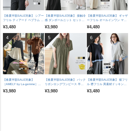
【春夏半額SALE対象】 シアー
【春夏半額SALE対象】 接触冷
【春夏半額SALE対象】 ギャザ
フリル ティアード ペプラム ド
感 ダンボールニット セットア
ーフリル オールインワン マル
ッキングトップス 長袖 半袖 ス
ップ ロールアップ ラグランフ
チウェイ ワイドパンツ Vネッ
¥3,480
¥3,980
¥4,480
カラップ オケージョン キレイ
レンチスリーブ 脇見え防止 A
ク 華奢見え 脚長 体型カバー
め 上品 レディース おすすめ
ラインスカート バックスリッ
裏地付き レディース おすすめ
おしゃれ フリーサイズ メール
ト レディース おすすめ おしゃ
おしゃれ 2026春夏新作
便 2025春夏新作【lstpss25-
れ フリーサイズ 2025春夏新作
【lssrss26-2051】【即納&予
1241】【即納：1-5営業日】
【lssess25-1392】【即納：1-
約：7月30日入荷予定順次発
【送料無料】メ込2
5営業日】【送料無料】宅込
送】【送料無料】メ込2
【春夏半額SALE対象】
【春夏半額SALE対象】 バック
【春夏半額SALE対象】 裾フリ
［AMELY by La-gemme］
リボンロングワンピース 半袖
ル 襟フリル 異素材ドッキング
ROOMコラボ【人気インスタグ
ゆったり 体型カバー カジュア
ペプラム トップス 長袖 ドロッ
¥3,980
¥3,980
¥3,480
ラマーとコラボ！】ラッシュガ
ル レディース ブラック メール
プショルダー 体型カバー フェ
ード セットアイテム水着 フリ
便 2025春夏新作 【lswp303-
ミニン レディース おすすめ お
ル二の腕カバー メール便 2025
587】【即納：1-5営業日】
しゃれ フリーサイズ メール便
春夏新作 【ase207-452】
【送料無料】メ込2
2026春夏新作【lstpss26-
【rp】【即納&予約：（1）即
1964】【即納：1-5営業日】
納/（2）8月6日入荷予定順次発
【送料無料】メ込2
送】【送料無料】メ込2