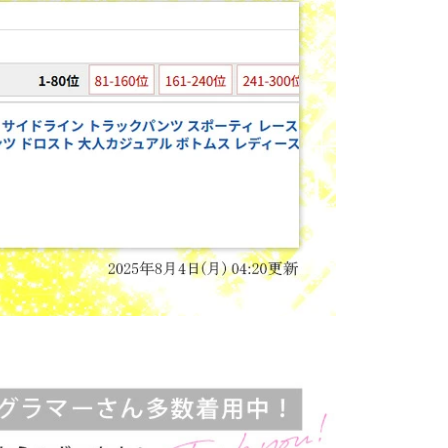
通常
¥
6,980
のとこ
3,480
¥
税
50
%OFF
送料込
35
ポイント還元