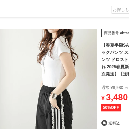
商品番号
abts
【春夏半額SAL
ックパンツ ス
ンツ ドロスト
れ 2025春夏
次発送】【送
通常
¥
6,980
の
3,480
¥
50
%OFF
送料込