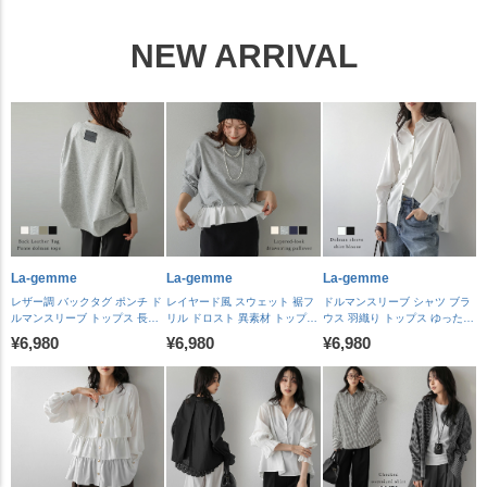
NEW ARRIVAL
La-gemme
La-gemme
La-gemme
レザー調 バックタグ ポンチ ド
レイヤード風 スウェット 裾フ
ドルマンスリーブ シャツ ブラ
ルマンスリーブ トップス 長袖
リル ドロスト 異素材 トップス
ウス 羽織り トップス ゆったり
プルオーバー ロングシーズン
長袖 シルエットアレンジ ドロ
メタルボタン 上品 落ち感 体型
¥6,980
¥6,980
¥6,980
ラウンドヘム サイドタック レ
ーストリング レディース おす
カバー 通勤 抜け感 レディース
ディース おすすめ おしゃれ
すめ おしゃれ 2026 秋冬新作
おすすめ おしゃれ 2026秋冬新
2026秋冬新作 【lstpaw26-
【lstpaw26-2331】【予約販
作 【lstpaw26-2350】【予約販
2333】【予約販売：8月27日
売：8月27日入荷予定順次発
売：8月27日入荷予定順次発
入荷予定順次発送】【送料無
送】【送料無料】メ込2
送】【送料無料】メ込2
料】メ込2