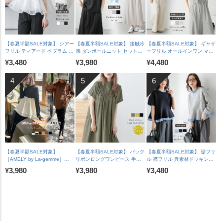
【春夏半額SALE対象】 シアー
【春夏半額SALE対象】 接触冷
【春夏半額SALE対象】 ギャザ
フリル ティアード ペプラム ド
感 ダンボールニット セットア
ーフリル オールインワン マル
ッキングトップス 長袖 半袖 ス
ップ ロールアップ ラグランフ
チウェイ ワイドパンツ Vネッ
¥3,480
¥3,980
¥4,480
カラップ オケージョン キレイ
レンチスリーブ 脇見え防止 A
ク 華奢見え 脚長 体型カバー
め 上品 レディース おすすめ
ラインスカート バックスリッ
裏地付き レディース おすすめ
おしゃれ フリーサイズ メール
ト レディース おすすめ おしゃ
おしゃれ 2026春夏新作
便 2025春夏新作【lstpss25-
れ フリーサイズ 2025春夏新作
【lssrss26-2051】【即納&予
1241】【即納：1-5営業日】
【lssess25-1392】【即納：1-
約：7月30日入荷予定順次発
【送料無料】メ込2
5営業日】【送料無料】宅込
送】【送料無料】メ込2
【春夏半額SALE対象】
【春夏半額SALE対象】 バック
【春夏半額SALE対象】 裾フリ
［AMELY by La-gemme］
リボンロングワンピース 半袖
ル 襟フリル 異素材ドッキング
ROOMコラボ【人気インスタグ
ゆったり 体型カバー カジュア
ペプラム トップス 長袖 ドロッ
¥3,980
¥3,980
¥3,480
ラマーとコラボ！】ラッシュガ
ル レディース ブラック メール
プショルダー 体型カバー フェ
ード セットアイテム水着 フリ
便 2025春夏新作 【lswp303-
ミニン レディース おすすめ お
ル二の腕カバー メール便 2025
587】【即納：1-5営業日】
しゃれ フリーサイズ メール便
春夏新作 【ase207-452】
【送料無料】メ込2
2026春夏新作【lstpss26-
【rp】【即納&予約：（1）即
1964】【即納：1-5営業日】
納/（2）8月6日入荷予定順次発
【送料無料】メ込2
送】【送料無料】メ込2