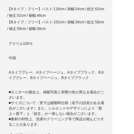
【Aタイプ：フリー】バスト:116cm / 肩幅:54cm / 総丈:62cm
/ 袖丈:52cm / 裾幅:48cm
【Bタイプ：フリー】バスト:102cm / 肩幅:36cm / 総丈:58cm
/ 袖丈:58cm / 裾幅:38cm
アクリル100％
中国
Aタイプグレー、Aタイプベージュ、Aタイプブラック、Bタ
イプグレー、Bタイプベージュ、Bタイプブラック
■モニターの都合上、掲載写真と実際の色が異なる場合がご
ざいます。
■サイズについて：実寸は縫製時仕様（若干の誤差がある場
合がございます）また、シルエットやデザインにより「股
上＋股下」と「総丈」が一致しない場合がございます。
■素材の特性上、洗濯やクリーニング等で商品が縮んだりす
ることがあります。