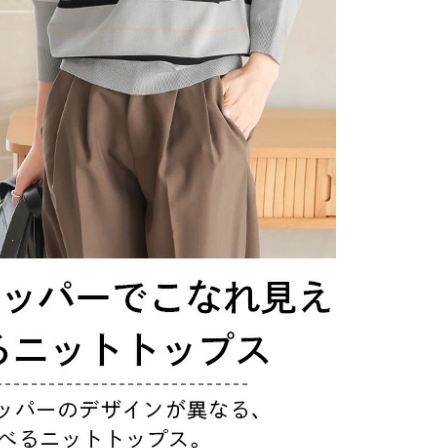
カートに入れる
認ください。
通常
¥
5,980
のとこ
2,980
¥
税
50
%OFF
送料込
30
ポイント還元