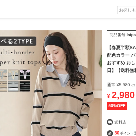
商品番号
lstp
【春夏半額SA
配色カラー バ
おすすめ おしゃ
日】【送料無
通常
¥
5,980
の
2,980
¥
50
%OFF
送料込
30
ポイント