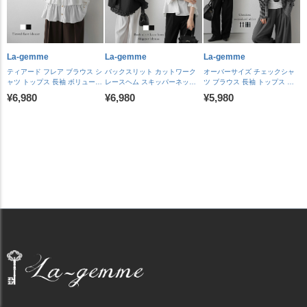
La-gemme
La-gemme
La-gemme
ティアード フレア ブラウス シ
バックスリット カットワーク
オーバーサイズ チェックシャ
ャツ トップス 長袖 ボリューム
レースヘム スキッパーネック
ツ ブラウス 長袖 トップス 長
袖 ゴールドボタン 体型カバー
ブラウス 長袖 キャンディスリ
カフス ロング丈 羽織 レイヤー
¥6,980
¥6,980
¥5,980
上品 レディース おすすめ おし
ーブ シャーリング レース裾 バ
ド 体型カバー ロングシーズン
ゃれ 2026春夏新作
ックシャン オフィス トップス
着回し レディース おすすめ お
【lstpaw26-2339】【予約販
レディース おすすめ おしゃれ
しゃれ 2026春夏新作
売：8月27日入荷予定順次発
2026春夏新作 【lstpaw26-
【lstpaw26-2348】【予約販
送】【送料無料】メ込2
2318】【予約販売：8月27日
売：8月27日入荷予定順次発
入荷予定順次発送】【送料無
送】【送料無料】メ込2
料】メ込2