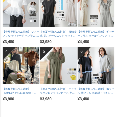
【春夏半額SALE対象】 シアー
【春夏半額SALE対象】 接触冷
【春夏半額SALE対象】 ギャザ
フリル ティアード ペプラム ド
感 ダンボールニット セットア
ーフリル オールインワン マル
ッキングトップス 長袖 半袖 ス
ップ ロールアップ ラグランフ
チウェイ ワイドパンツ Vネッ
¥3,480
¥3,980
¥4,480
カラップ オケージョン キレイ
レンチスリーブ 脇見え防止 A
ク 華奢見え 脚長 体型カバー
め 上品 レディース おすすめ
ラインスカート バックスリッ
裏地付き レディース おすすめ
おしゃれ フリーサイズ メール
ト レディース おすすめ おしゃ
おしゃれ 2026春夏新作
便 2025春夏新作【lstpss25-
れ フリーサイズ 2025春夏新作
【lssrss26-2051】【即納&予
1241】【即納：1-5営業日】
【lssess25-1392】【即納：1-
約：7月30日入荷予定順次発
【送料無料】メ込2
5営業日】【送料無料】宅込
送】【送料無料】メ込2
【春夏半額SALE対象】
【春夏半額SALE対象】 バック
【春夏半額SALE対象】 裾フリ
［AMELY by La-gemme］
リボンロングワンピース 半袖
ル 襟フリル 異素材ドッキング
ROOMコラボ【人気インスタグ
ゆったり 体型カバー カジュア
ペプラム トップス 長袖 ドロッ
¥3,980
¥3,980
¥3,480
ラマーとコラボ！】ラッシュガ
ル レディース ブラック メール
プショルダー 体型カバー フェ
ード セットアイテム水着 フリ
便 2025春夏新作 【lswp303-
ミニン レディース おすすめ お
ル二の腕カバー メール便 2025
587】【即納：1-5営業日】
しゃれ フリーサイズ メール便
春夏新作 【ase207-452】
【送料無料】メ込2
2026春夏新作【lstpss26-
【rp】【即納&予約：（1）即
1964】【即納：1-5営業日】