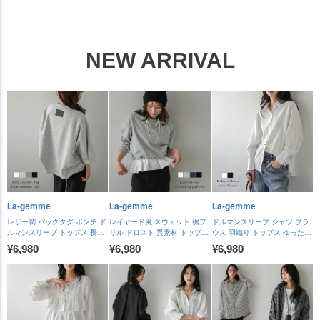
納/（2）8月6日入荷予定順次発
【送料無料】メ込2
送】【送料無料】メ込2
NEW ARRIVAL
La-gemme
La-gemme
La-gemme
レザー調 バックタグ ポンチ ド
レイヤード風 スウェット 裾フ
ドルマンスリーブ シャツ ブラ
ルマンスリーブ トップス 長袖
リル ドロスト 異素材 トップス
ウス 羽織り トップス ゆったり
プルオーバー ロングシーズン
長袖 シルエットアレンジ ドロ
メタルボタン 上品 落ち感 体型
¥6,980
¥6,980
¥6,980
ラウンドヘム サイドタック レ
ーストリング レディース おす
カバー 通勤 抜け感 レディース
ディース おすすめ おしゃれ
すめ おしゃれ 2026 秋冬新作
おすすめ おしゃれ 2026秋冬新
2026秋冬新作 【lstpaw26-
【lstpaw26-2331】【予約販
作 【lstpaw26-2350】【予約販
2333】【予約販売：8月27日
売：8月27日入荷予定順次発
売：8月27日入荷予定順次発
入荷予定順次発送】【送料無
送】【送料無料】メ込2
送】【送料無料】メ込2
料】メ込2