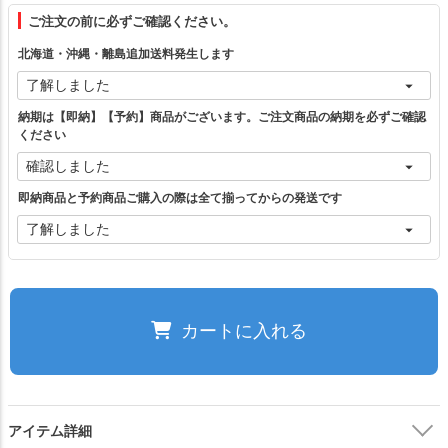
ご注文の前に必ずご確認ください。
フリー（1）
北海道・沖縄・離島追加送料発生します
ベージュ×ブラック
カートに入れる
納期は【即納】【予約】商品がございます。ご注文商品の納期を必ずご確認
ください
イエロー×グレー
カートに入れる
即納商品と予約商品ご購入の際は全て揃ってからの発送です
ブルー×ブラウン
カートに入れる
ネイビー×グリーン
カートに入れる
カートに入れる
ご注文の前に必ずご確認ください。
アイテム詳細