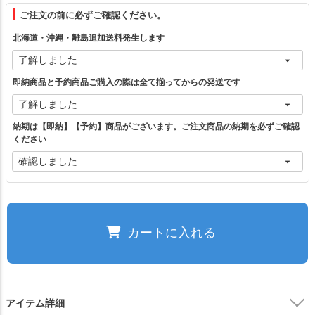
ご注文の前に必ずご確認ください。
フリー（1）
北海道・沖縄・離島追加送料発生します
ベージュ
カートに入れる
即納商品と予約商品ご購入の際は全て揃ってからの発送です
納期は【即納】【予約】商品がございます。ご注文商品の納期を必ずご確認
グレー
カートに入れる
ください
チャコール
カートに入れる
ブラウン
カートに入れる
カートに入れる
ブラック
カートに入れる
アイテム詳細