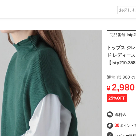
商品番号
lstp
トップス ジレ
ド レディース
【lstp210
通常
¥
3,980
の
2,980
¥
25
%OFF
送料込
30
ポイント
レビュー投