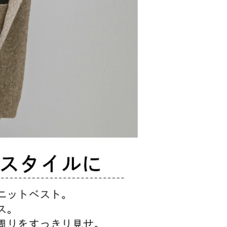
通常
¥
3,980
のとこ
2,980
—
¥
税
25
%OFF
—
—
送料込
30
ポイント還元
—
認ください。