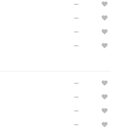
—
—
—
—
—
—
—
—