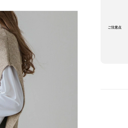
ご注意点
—
—
—
—