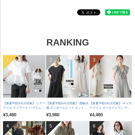
RANKING
【春夏半額SALE対象】 シアー
【春夏半額SALE対象】 接触冷
【春夏半額SALE対象】 ギャザ
フリル ティアード ペプラム ド
感 ダンボールニット セットア
ーフリル オールインワン マル
ッキングトップス 長袖 半袖 ス
ップ ロールアップ ラグランフ
チウェイ ワイドパンツ Vネッ
¥3,480
¥3,980
¥4,480
カラップ オケージョン キレイ
レンチスリーブ 脇見え防止 A
ク 華奢見え 脚長 体型カバー
め 上品 レディース おすすめ
ラインスカート バックスリッ
裏地付き レディース おすすめ
おしゃれ フリーサイズ メール
ト レディース おすすめ おしゃ
おしゃれ 2026春夏新作
便 2025春夏新作【lstpss25-
れ フリーサイズ 2025春夏新作
【lssrss26-2051】【即納&予
1241】【即納：1-5営業日】
【lssess25-1392】【即納：1-
約：7月30日入荷予定順次発