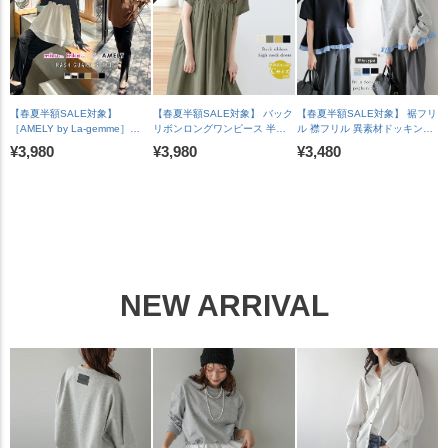
【送料無料】メ込2
5営業日】【送料無料】宅込
送】【送料無料】メ込2
【春夏半額SALE対象】
【春夏半額SALE対象】 バック
【春夏半額SALE対象】 裾フリ
［AMELY by La-gemme］
リボンロングワンピース 半袖
ル 襟フリル 異素材ドッキング
ROOMコラボ【人気インスタグ
ゆったり 体型カバー カジュア
ペプラム トップス 長袖 ドロッ
¥3,980
¥3,980
¥3,480
ラマーとコラボ！】ラッシュガ
ル レディース ブラック メール
プショルダー 体型カバー フェ
ード セットアイテム水着 フリ
便 2025春夏新作 【lswp303-
ミニン レディース おすすめ お
ル二の腕カバー メール便 2025
587】【即納：1-5営業日】
しゃれ フリーサイズ メール便
春夏新作 【ase207-452】
【送料無料】メ込2
2026春夏新作【lstpss26-
【rp】【即納&予約：（1）即
1964】【即納：1-5営業日】
納/（2）8月6日入荷予定順次発
【送料無料】メ込2
送】【送料無料】メ込2
NEW ARRIVAL