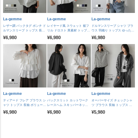
La-gemme
La-gemme
La-gemme
レザー調 バックタグ ポンチ ド
レイヤード風 スウェット 裾フ
ドルマンスリーブ シャツ ブラ
ルマンスリーブ トップス 長袖
リル ドロスト 異素材 トップス
ウス 羽織り トップス ゆったり
プルオーバー ロングシーズン
長袖 シルエットアレンジ ドロ
メタルボタン 上品 落ち感 体型
¥6,980
¥6,980
¥6,980
ラウンドヘム サイドタック レ
ーストリング レディース おす
カバー 通勤 抜け感 レディース
ディース おすすめ おしゃれ
すめ おしゃれ 2026 秋冬新作
おすすめ おしゃれ 2026秋冬新
2026秋冬新作 【lstpaw26-
【lstpaw26-2331】【予約販
作 【lstpaw26-2350】【予約販
2333】【予約販売：8月27日
売：8月27日入荷予定順次発
売：8月27日入荷予定順次発
入荷予定順次発送】【送料無
送】【送料無料】メ込2
送】【送料無料】メ込2
料】メ込2
La-gemme
La-gemme
La-gemme
ティアード フレア ブラウス シ
バックスリット カットワーク
オーバーサイズ チェックシャ
ャツ トップス 長袖 ボリューム
レースヘム スキッパーネック
ツ ブラウス 長袖 トップス 長
袖 ゴールドボタン 体型カバー
ブラウス 長袖 キャンディスリ
カフス ロング丈 羽織 レイヤー
¥6,980
¥6,980
¥5,980
上品 レディース おすすめ おし
ーブ シャーリング レース裾 バ
ド 体型カバー ロングシーズン
ゃれ 2026春夏新作
ックシャン オフィス トップス
着回し レディース おすすめ お
【lstpaw26-2339】【予約販
レディース おすすめ おしゃれ
しゃれ 2026春夏新作
売：8月27日入荷予定順次発
2026春夏新作 【lstpaw26-
【lstpaw26-2348】【予約販
送】【送料無料】メ込2
2318】【予約販売：8月27日
売：8月27日入荷予定順次発
入荷予定順次発送】【送料無
送】【送料無料】メ込2