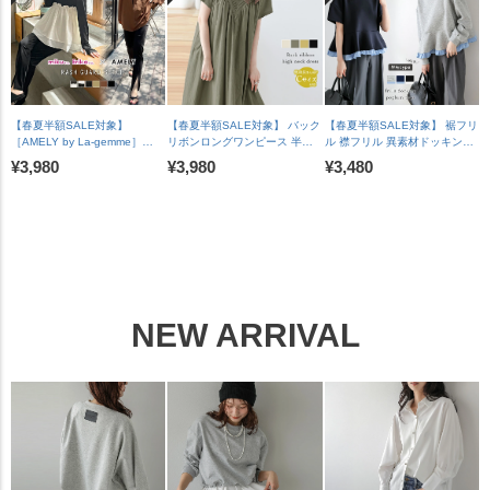
1241】【即納：1-5営業日】
【lssess25-1392】【即納：1-
約：7月30日入荷予定順次発
【送料無料】メ込2
5営業日】【送料無料】宅込
送】【送料無料】メ込2
【春夏半額SALE対象】
【春夏半額SALE対象】 バック
【春夏半額SALE対象】 裾フリ
［AMELY by La-gemme］
リボンロングワンピース 半袖
ル 襟フリル 異素材ドッキング
ROOMコラボ【人気インスタグ
ゆったり 体型カバー カジュア
ペプラム トップス 長袖 ドロッ
¥3,980
¥3,980
¥3,480
ラマーとコラボ！】ラッシュガ
ル レディース ブラック メール
プショルダー 体型カバー フェ
ード セットアイテム水着 フリ
便 2025春夏新作 【lswp303-
ミニン レディース おすすめ お
ル二の腕カバー メール便 2025
587】【即納：1-5営業日】
しゃれ フリーサイズ メール便
春夏新作 【ase207-452】
【送料無料】メ込2
2026春夏新作【lstpss26-
【rp】【即納&予約：（1）即
1964】【即納：1-5営業日】
納/（2）8月6日入荷予定順次発
【送料無料】メ込2
送】【送料無料】メ込2
NEW ARRIVAL