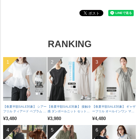
RANKING
【春夏半額SALE対象】 シアー
【春夏半額SALE対象】 接触冷
【春夏半額SALE対象】 ギャザ
フリル ティアード ペプラム ド
感 ダンボールニット セットア
ーフリル オールインワン マル
ッキングトップス 長袖 半袖 ス
ップ ロールアップ ラグランフ
チウェイ ワイドパンツ Vネッ
¥3,480
¥3,980
¥4,480
カラップ オケージョン キレイ
レンチスリーブ 脇見え防止 A
ク 華奢見え 脚長 体型カバー
め 上品 レディース おすすめ
ラインスカート バックスリッ
裏地付き レディース おすすめ
おしゃれ フリーサイズ メール
ト レディース おすすめ おしゃ
おしゃれ 2026春夏新作
便 2025春夏新作【lstpss25-
れ フリーサイズ 2025春夏新作
【lssrss26-2051】【即納&予