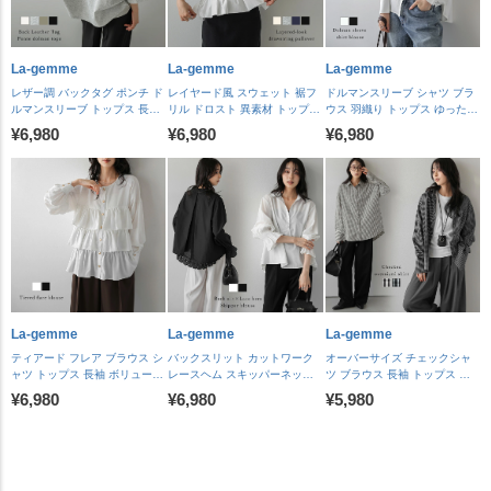
La-gemme
La-gemme
La-gemme
レザー調 バックタグ ポンチ ド
レイヤード風 スウェット 裾フ
ドルマンスリーブ シャツ ブラ
ルマンスリーブ トップス 長袖
リル ドロスト 異素材 トップス
ウス 羽織り トップス ゆったり
プルオーバー ロングシーズン
長袖 シルエットアレンジ ドロ
メタルボタン 上品 落ち感 体型
¥6,980
¥6,980
¥6,980
ラウンドヘム サイドタック レ
ーストリング レディース おす
カバー 通勤 抜け感 レディース
ディース おすすめ おしゃれ
すめ おしゃれ 2026 秋冬新作
おすすめ おしゃれ 2026秋冬新
2026秋冬新作 【lstpaw26-
【lstpaw26-2331】【予約販
作 【lstpaw26-2350】【予約販
2333】【予約販売：8月27日
売：8月27日入荷予定順次発
売：8月27日入荷予定順次発
入荷予定順次発送】【送料無
送】【送料無料】メ込2
送】【送料無料】メ込2
料】メ込2
La-gemme
La-gemme
La-gemme
ティアード フレア ブラウス シ
バックスリット カットワーク
オーバーサイズ チェックシャ
ャツ トップス 長袖 ボリューム
レースヘム スキッパーネック
ツ ブラウス 長袖 トップス 長
袖 ゴールドボタン 体型カバー
ブラウス 長袖 キャンディスリ
カフス ロング丈 羽織 レイヤー
¥6,980
¥6,980
¥5,980
上品 レディース おすすめ おし
ーブ シャーリング レース裾 バ
ド 体型カバー ロングシーズン
ゃれ 2026春夏新作
ックシャン オフィス トップス
着回し レディース おすすめ お
【lstpaw26-2339】【予約販
レディース おすすめ おしゃれ
しゃれ 2026春夏新作
売：8月27日入荷予定順次発
2026春夏新作 【lstpaw26-
【lstpaw26-2348】【予約販
送】【送料無料】メ込2
2318】【予約販売：8月27日
売：8月27日入荷予定順次発
入荷予定順次発送】【送料無
送】【送料無料】メ込2