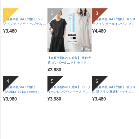
【春夏半額SALE対象】 シアー
【春夏半額SALE対象】 ギャザ
フリル ティアード ペプラム ド
ーフリル オールインワン マル
ッキングトップス 長袖 半袖 ス
チウェイ ワイドパンツ Vネッ
¥3,480
¥4,480
カラップ オケージョン キレイ
ク 華奢見え 脚長 体型カバー
め 上品 レディース おすすめ
裏地付き レディース おすすめ
おしゃれ フリーサイズ メール
おしゃれ 2026春夏新作
便 2025春夏新作【lstpss25-
【lssrss26-2051】【即納&予
1241】【即納：1-5営業日】
約：7月30日入荷予定順次発
【送料無料】メ込2
送】【送料無料】メ込2
【春夏半額SALE対象】 接触冷
感 ダンボールニット セットア
ップ ロールアップ ラグランフ
¥3,980
レンチスリーブ 脇見え防止 A
ラインスカート バックスリッ
ト レディース おすすめ おしゃ
れ フリーサイズ 2025春夏新作
【春夏半額SALE対象】
【春夏半額SALE対象】 バック
【春夏半額SALE対象】 裾フリ
【lssess25-1392】【即納：1-
［AMELY by La-gemme］
リボンロングワンピース 半袖
ル 襟フリル 異素材ドッキング
5営業日】【送料無料】宅込
ROOMコラボ【人気インスタグ
ゆったり 体型カバー カジュア
ペプラム トップス 長袖 ドロッ
¥3,980
¥3,980
¥3,480
ラマーとコラボ！】ラッシュガ
ル レディース ブラック メール
プショルダー 体型カバー フェ
ード セットアイテム水着 フリ
便 2025春夏新作 【lswp303-
ミニン レディース おすすめ お
ル二の腕カバー メール便 2025
587】【即納：1-5営業日】
しゃれ フリーサイズ メール便
春夏新作 【ase207-452】
【送料無料】メ込2
2026春夏新作【lstpss26-
【rp】【即納&予約：（1）即
1964】【即納：1-5営業日】
納/（2）8月6日入荷予定順次発
【送料無料】メ込2
送】【送料無料】メ込2