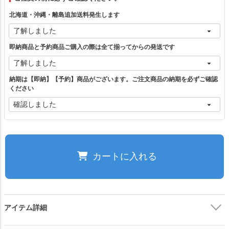
ベージュ
カートに入れる
北海道・沖縄・離島追加送料発生します
チャコールグレー
—
即納商品と予約商品ご購入の際は全て揃ってからの発送です
在庫切れ
ブラック
納期は【即納】【予約】商品がございます。ご注文商品の納期を必ずご確認
カートに入れる
ください
ブラウン
カートに入れる
カートに入れる
ご注文の前に必ずご確認ください。
閉じる
アイテム詳細