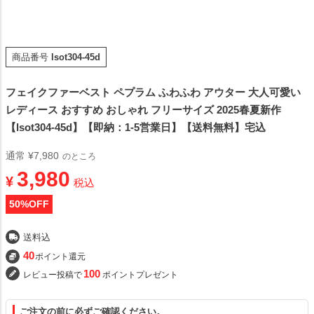
商品番号
lsot304-45d
フェイクファーベスト ペプラム ふわふわ アウター 大人可愛い
レディース おすすめ おしゃれ フリーサイズ 2025春夏新作
【lsot304-45d】【即納：1-5営業日】【送料無料】宅込
通常
¥
7,980
のところ
3,980
¥
税込
50
%OFF
送料込
40
ポイント還元
100
レビュー投稿で
ポイントプレゼント
フリー（1）
ご注文の前に必ずご確認ください。