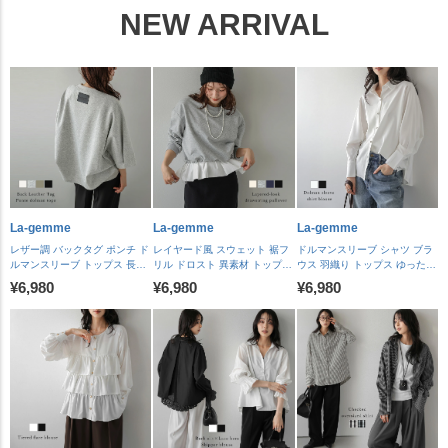
NEW ARRIVAL
La-gemme
La-gemme
La-gemme
レザー調 バックタグ ポンチ ド
レイヤード風 スウェット 裾フ
ドルマンスリーブ シャツ ブラ
ルマンスリーブ トップス 長袖
リル ドロスト 異素材 トップス
ウス 羽織り トップス ゆったり
プルオーバー ロングシーズン
長袖 シルエットアレンジ ドロ
メタルボタン 上品 落ち感 体型
¥6,980
¥6,980
¥6,980
ラウンドヘム サイドタック レ
ーストリング レディース おす
カバー 通勤 抜け感 レディース
ディース おすすめ おしゃれ
すめ おしゃれ 2026 秋冬新作
おすすめ おしゃれ 2026秋冬新
2026秋冬新作 【lstpaw26-
【lstpaw26-2331】【予約販
作 【lstpaw26-2350】【予約販
2333】【予約販売：8月27日
売：8月27日入荷予定順次発
売：8月27日入荷予定順次発
入荷予定順次発送】【送料無
送】【送料無料】メ込2
送】【送料無料】メ込2
料】メ込2