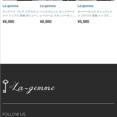
La-gemme
La-gemme
La-gemme
ティアード フレア ブラウス シ
バックスリット カットワーク
オーバーサイズ チェックシャ
ャツ トップス 長袖 ボリューム
レースヘム スキッパーネック
ツ ブラウス 長袖 トップス 長
袖 ゴールドボタン 体型カバー
ブラウス 長袖 キャンディスリ
カフス ロング丈 羽織 レイヤー
¥6,980
¥6,980
¥5,980
上品 レディース おすすめ おし
ーブ シャーリング レース裾 バ
ド 体型カバー ロングシーズン
ゃれ 2026春夏新作
ックシャン オフィス トップス
着回し レディース おすすめ お
【lstpaw26-2339】【予約販
レディース おすすめ おしゃれ
しゃれ 2026春夏新作
売：8月27日入荷予定順次発
2026春夏新作 【lstpaw26-
【lstpaw26-2348】【予約販
送】【送料無料】メ込2
2318】【予約販売：8月27日
売：8月27日入荷予定順次発
入荷予定順次発送】【送料無
送】【送料無料】メ込2
料】メ込2
FOLLOW US.