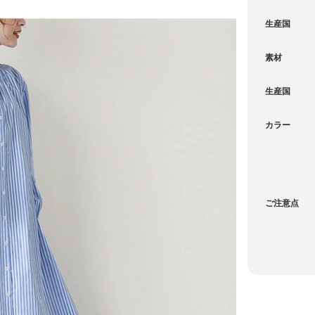
生産国
素材
生産国
カラー
）（1）
—
ご注意点
—
—
—