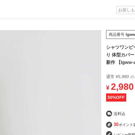
商品番号
lgww
シャツワンピー
り 体型カバー
新作 【lgww
通常
¥
5,980
の
2,980
¥
50
%OFF
送料込
30
ポイント
レビュー投