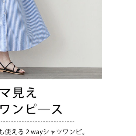
カートに入れる
通常
¥
5,980
のとこ
（1）
2,980
¥
税
—
50
%OFF
—
送料込
30
ポイント還元
—
—
—
認ください。