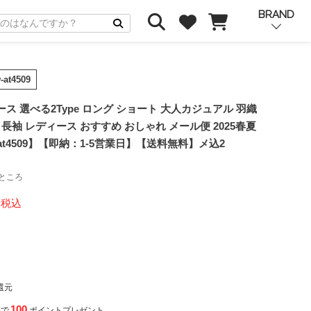
BRAND
-at4509
ス 選べる2Type ロング ショート 大人カジュアル 羽織
 長袖 レディース おすすめ おしゃれ メール便 2025春夏
-at4509】【即納：1-5営業日】【送料無料】メ込2
ところ
税込
還元
100
稿で
ポイントプレゼント