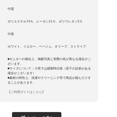
中国
ポリエステル74％、レーヨン21％、ポリウレタン5％
中国
ホワイト、イエロー、ベージュ、オリーブ、ストライプ
■モニターの都合上、掲載写真と実際の色が異なる場合がご
ざいます。
■サイズについて：※実寸は縫製時仕様（若干の誤差がある
場合がございます）
■素材の特性上、洗濯やクリーニング等で商品が縮んだりす
ることがあります。
【ご利用ガイドはこちら】