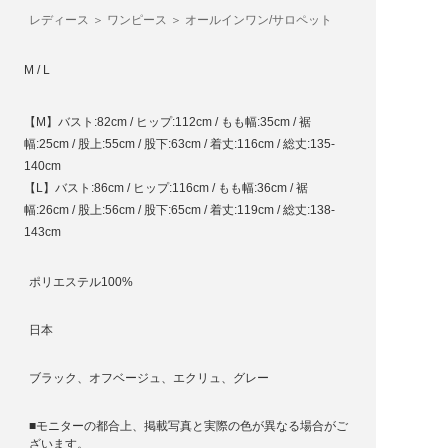
レディース ＞ ワンピース ＞ オールインワン/サロペット
M / L
【M】バスト:82cm / ヒップ:112cm / もも幅:35cm / 裾
幅:25cm / 股上:55cm / 股下:63cm / 着丈:116cm / 総丈:135-
140cm
【L】バスト:86cm / ヒップ:116cm / もも幅:36cm / 裾
幅:26cm / 股上:56cm / 股下:65cm / 着丈:119cm / 総丈:138-
143cm
ポリエステル100%
日本
ブラック、オフベージュ、エクリュ、グレー
■モニターの都合上、掲載写真と実際の色が異なる場合がご
ざいます。