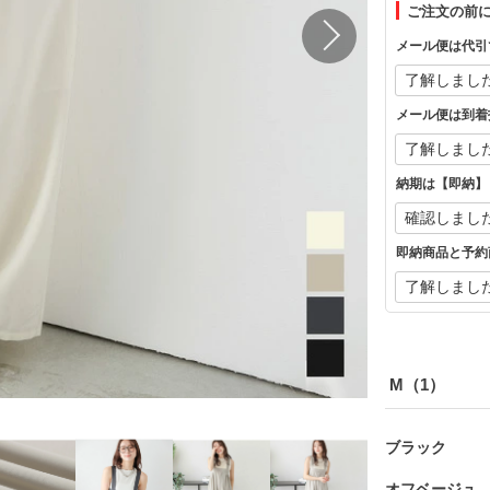
ご注文の前
メール便は代引
メール便は到着
納期は【即納】
即納商品と予約
M（1）
ブラック
オフベージュ