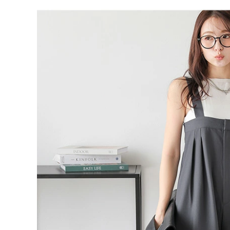
M（1）
ブラック
オフベージュ
エクリュ
グレー
残りわずか