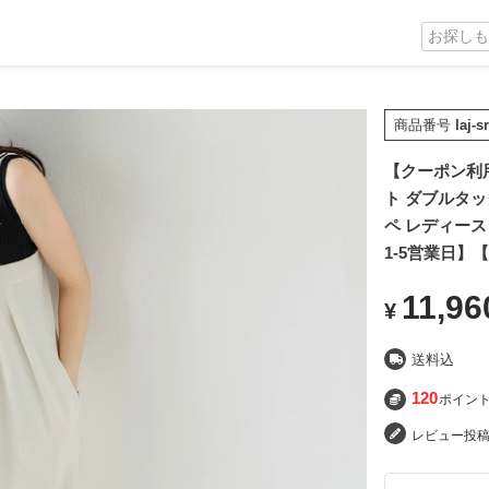
商品番号
laj-s
【クーポン利用で3
ト ダブルタッ
ペ レディース 
1-5営業日】
11,96
¥
送料込
120
ポイン
レビュー投