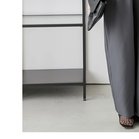
L（1）
ブラック
オフベージュ
エクリュ
グレー
ご注文の前に必ずご確