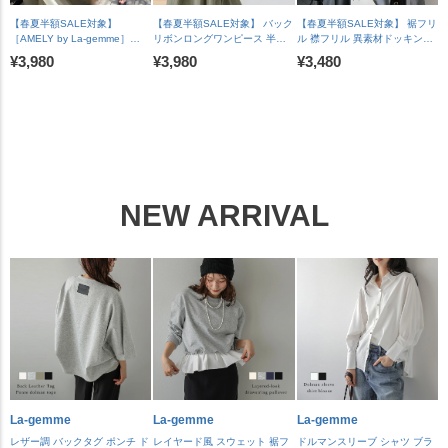
【春夏半額SALE対象】
【春夏半額SALE対象】 バック
【春夏半額SALE対象】 裾フリ
［AMELY by La-gemme］
リボンロングワンピース 半袖
ル 襟フリル 異素材ドッキング
ROOMコラボ【人気インスタグ
ゆったり 体型カバー カジュア
ペプラム トップス 長袖 ドロッ
¥3,980
¥3,980
¥3,480
ラマーとコラボ！】ラッシュガ
ル レディース ブラック メール
プショルダー 体型カバー フェ
ード セットアイテム水着 フリ
便 2025春夏新作 【lswp303-
ミニン レディース おすすめ お
ル二の腕カバー メール便 2025
587】【即納：1-5営業日】
しゃれ フリーサイズ メール便
春夏新作 【ase207-452】
【送料無料】メ込2
2026春夏新作【lstpss26-
【rp】【即納&予約：（1）即
1964】【即納：1-5営業日】
納/（2）8月6日入荷予定順次発
【送料無料】メ込2
送】【送料無料】メ込2
NEW ARRIVAL
La-gemme
La-gemme
La-gemme
レザー調 バックタグ ポンチ ド
レイヤード風 スウェット 裾フ
ドルマンスリーブ シャツ ブラ