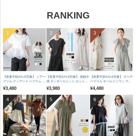
RANKING
【春夏半額SALE対象】 シアー
【春夏半額SALE対象】 接触冷
【春夏半額SALE対象】 ギャザ
フリル ティアード ペプラム ド
感 ダンボールニット セットア
ーフリル オールインワン マル
ッキングトップス 長袖 半袖 ス
ップ ロールアップ ラグランフ
チウェイ ワイドパンツ Vネッ
¥3,480
¥3,980
¥4,480
カラップ オケージョン キレイ
レンチスリーブ 脇見え防止 A
ク 華奢見え 脚長 体型カバー
め 上品 レディース おすすめ
ラインスカート バックスリッ
裏地付き レディース おすすめ
おしゃれ フリーサイズ メール
ト レディース おすすめ おしゃ
おしゃれ 2026春夏新作
便 2025春夏新作【lstpss25-
れ フリーサイズ 2025春夏新作
【lssrss26-2051】【即納&予
1241】【即納：1-5営業日】
【lssess25-1392】【即納：1-
約：7月30日入荷予定順次発
【送料無料】メ込2
5営業日】【送料無料】宅込
送】【送料無料】メ込2