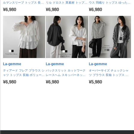
ルマンスリーブ トップス 長袖
リル ドロスト 異素材 トップス
ウス 羽織り トップス ゆったり
プルオーバー ロングシーズン
長袖 シルエットアレンジ ドロ
メタルボタン 上品 落ち感 体型
¥6,980
¥6,980
¥6,980
ラウンドヘム サイドタック レ
ーストリング レディース おす
カバー 通勤 抜け感 レディース
ディース おすすめ おしゃれ
すめ おしゃれ 2026 秋冬新作
おすすめ おしゃれ 2026秋冬新
2026秋冬新作 【lstpaw26-
【lstpaw26-2331】【予約販
作 【lstpaw26-2350】【予約販
2333】【予約販売：8月27日
売：8月27日入荷予定順次発
売：8月27日入荷予定順次発
入荷予定順次発送】【送料無
送】【送料無料】メ込2
送】【送料無料】メ込2
料】メ込2
La-gemme
La-gemme
La-gemme
ティアード フレア ブラウス シ
バックスリット カットワーク
オーバーサイズ チェックシャ
ャツ トップス 長袖 ボリューム
レースヘム スキッパーネック
ツ ブラウス 長袖 トップス 長
袖 ゴールドボタン 体型カバー
ブラウス 長袖 キャンディスリ
カフス ロング丈 羽織 レイヤー
¥6,980
¥6,980
¥5,980
上品 レディース おすすめ おし
ーブ シャーリング レース裾 バ
ド 体型カバー ロングシーズン
ゃれ 2026春夏新作
ックシャン オフィス トップス
着回し レディース おすすめ お
【lstpaw26-2339】【予約販
レディース おすすめ おしゃれ
しゃれ 2026春夏新作
売：8月27日入荷予定順次発
2026春夏新作 【lstpaw26-
【lstpaw26-2348】【予約販
送】【送料無料】メ込2
2318】【予約販売：8月27日
売：8月27日入荷予定順次発
入荷予定順次発送】【送料無
送】【送料無料】メ込2
料】メ込2