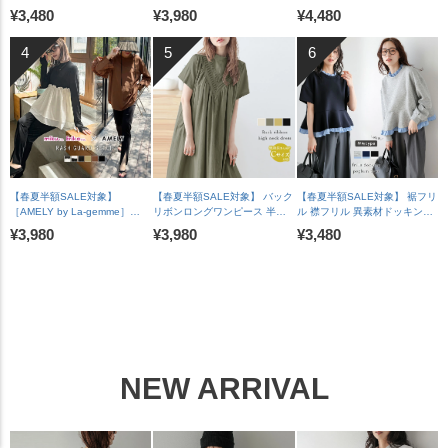
ッキングトップス 長袖 半袖 ス
ップ ロールアップ ラグランフ
チウェイ ワイドパンツ Vネッ
¥3,480
¥3,980
¥4,480
カラップ オケージョン キレイ
レンチスリーブ 脇見え防止 A
ク 華奢見え 脚長 体型カバー
め 上品 レディース おすすめ
ラインスカート バックスリッ
裏地付き レディース おすすめ
おしゃれ フリーサイズ メール
ト レディース おすすめ おしゃ
おしゃれ 2026春夏新作
便 2025春夏新作【lstpss25-
れ フリーサイズ 2025春夏新作
【lssrss26-2051】【即納&予
1241】【即納：1-5営業日】
【lssess25-1392】【即納：1-
約：7月30日入荷予定順次発
【送料無料】メ込2
5営業日】【送料無料】宅込
送】【送料無料】メ込2
【春夏半額SALE対象】
【春夏半額SALE対象】 バック
【春夏半額SALE対象】 裾フリ
［AMELY by La-gemme］
リボンロングワンピース 半袖
ル 襟フリル 異素材ドッキング
ROOMコラボ【人気インスタグ
ゆったり 体型カバー カジュア
ペプラム トップス 長袖 ドロッ
¥3,980
¥3,980
¥3,480
ラマーとコラボ！】ラッシュガ
ル レディース ブラック メール
プショルダー 体型カバー フェ
ード セットアイテム水着 フリ
便 2025春夏新作 【lswp303-
ミニン レディース おすすめ お
ル二の腕カバー メール便 2025
587】【即納：1-5営業日】
しゃれ フリーサイズ メール便
春夏新作 【ase207-452】
【送料無料】メ込2
2026春夏新作【lstpss26-
【rp】【即納&予約：（1）即
1964】【即納：1-5営業日】
納/（2）8月6日入荷予定順次発
【送料無料】メ込2
送】【送料無料】メ込2
NEW ARRIVAL