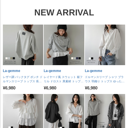
NEW ARRIVAL
La-gemme
La-gemme
La-gemme
レザー調 バックタグ ポンチ ド
レイヤード風 スウェット 裾フ
ドルマンスリーブ シャツ ブラ
ルマンスリーブ トップス 長袖
リル ドロスト 異素材 トップス
ウス 羽織り トップス ゆったり
プルオーバー ロングシーズン
長袖 シルエットアレンジ ドロ
メタルボタン 上品 落ち感 体型
¥6,980
¥6,980
¥6,980
ラウンドヘム サイドタック レ
ーストリング レディース おす
カバー 通勤 抜け感 レディース
ディース おすすめ おしゃれ
すめ おしゃれ 2026 秋冬新作
おすすめ おしゃれ 2026秋冬新
2026秋冬新作 【lstpaw26-
【lstpaw26-2331】【予約販
作 【lstpaw26-2350】【予約販
2333】【予約販売：8月27日
売：8月27日入荷予定順次発
売：8月27日入荷予定順次発
入荷予定順次発送】【送料無
送】【送料無料】メ込2
送】【送料無料】メ込2
料】メ込2