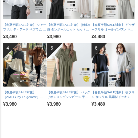
【春夏半額SALE対象】 シアー
【春夏半額SALE対象】 接触冷
【春夏半額SALE対象】 ギャザ
フリル ティアード ペプラム ド
感 ダンボールニット セットア
ーフリル オールインワン マル
ッキングトップス 長袖 半袖 ス
ップ ロールアップ ラグランフ
チウェイ ワイドパンツ Vネッ
¥3,480
¥3,980
¥4,480
カラップ オケージョン キレイ
レンチスリーブ 脇見え防止 A
ク 華奢見え 脚長 体型カバー
め 上品 レディース おすすめ
ラインスカート バックスリッ
裏地付き レディース おすすめ
おしゃれ フリーサイズ メール
ト レディース おすすめ おしゃ
おしゃれ 2026春夏新作
便 2025春夏新作【lstpss25-
れ フリーサイズ 2025春夏新作
【lssrss26-2051】【即納&予
1241】【即納：1-5営業日】
【lssess25-1392】【即納：1-
約：7月30日入荷予定順次発
【送料無料】メ込2
5営業日】【送料無料】宅込
送】【送料無料】メ込2
【春夏半額SALE対象】
【春夏半額SALE対象】 バック
【春夏半額SALE対象】 裾フリ
［AMELY by La-gemme］
リボンロングワンピース 半袖
ル 襟フリル 異素材ドッキング
ROOMコラボ【人気インスタグ
ゆったり 体型カバー カジュア
ペプラム トップス 長袖 ドロッ
¥3,980
¥3,980
¥3,480
ラマーとコラボ！】ラッシュガ
ル レディース ブラック メール
プショルダー 体型カバー フェ
ード セットアイテム水着 フリ
便 2025春夏新作 【lswp303-
ミニン レディース おすすめ お
ル二の腕カバー メール便 2025
587】【即納：1-5営業日】
しゃれ フリーサイズ メール便
春夏新作 【ase207-452】
【送料無料】メ込2
2026春夏新作【lstpss26-
【rp】【即納&予約：（1）即
1964】【即納：1-5営業日】
納/（2）8月6日入荷予定順次発
【送料無料】メ込2
送】【送料無料】メ込2