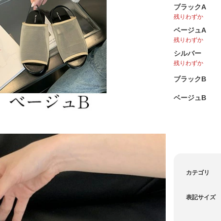
ブラックA
残りわずか
ベージュA
7,980
¥
税
残りわずか
シルバー
カートに入れる
送料込
残りわずか
80
ポイント還元
カートに入れる
ブラックB
ベージュB
カートに入れる
カートに入れる
カートに入れる
カテゴリ
カートに入れる
表記サイズ
カートに入れる