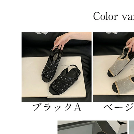
35（1）
ブラックA
ベージュA
シルバー
ブラックB
残りわずか
ベージュB