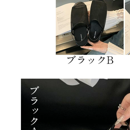
残りわずか
36（1）
ブラックA
ベージュA
残りわずか
シルバー
ブラックB
ベージュB
37（1）
ブラックA
ベージュA