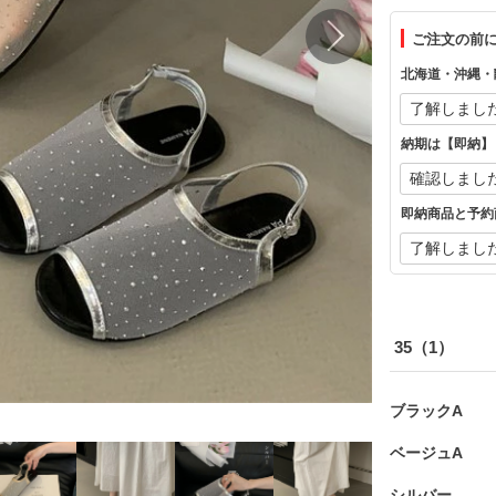
ご注文の前
北海道・沖縄・
納期は【即納】
即納商品と予約
35（1）
ブラックA
ベージュA
シルバー