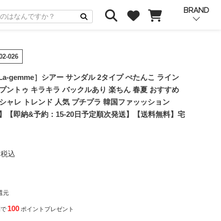
BRAND
02-026
y La-gemme］シアー サンダル 2タイプ ぺたんこ ライン
プントゥ キラキラ バックルあり 楽ちん 春夏 おすすめ
シャレ トレンド 人気 プチプラ 韓国ファッッション
-026】【即納&予約：15-20日予定順次発送】【送料無料】宅
税込
還元
100
稿で
ポイントプレゼント