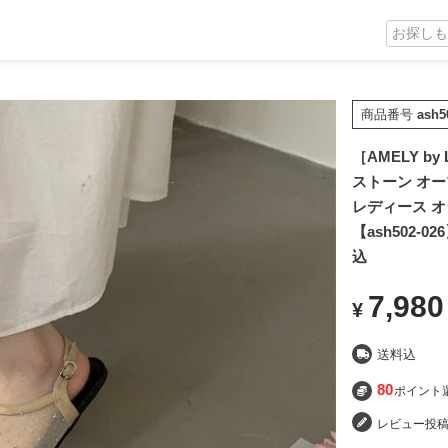
商品番号
ash5
［AMELY b
ストーン オー
レディース オ
【ash502
込
7,980
¥
送料込
80
ポイント
レビュー投