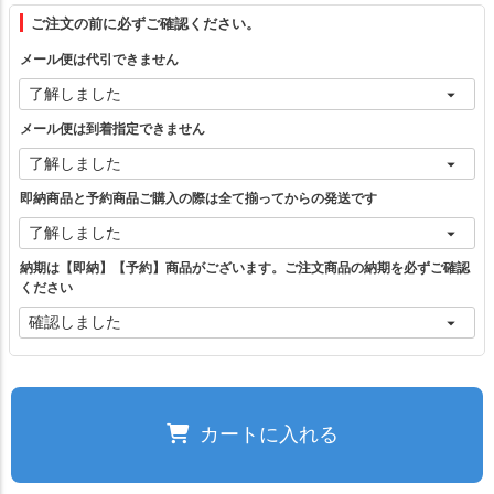
フリー（1）
ご注文の前に必ずご確認ください。
メール便は代引できません
ベージュ
—
在庫切れ
メール便は到着指定できません
ライトグレー
カートに入れる
即納商品と予約商品ご購入の際は全て揃ってからの発送です
ブラウン
—
在庫切れ
納期は【即納】【予約】商品がございます。ご注文商品の納期を必ずご確認
ください
ブラック
—
在庫切れ
ブラック×チャコール
—
在庫切れ
カートに入れる
ホワイト×チャコール
—
在庫切れ