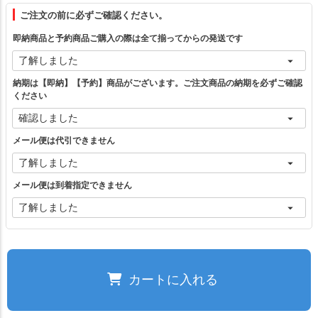
フリー（1）
ご注文の前に必ずご確認ください。
即納商品と予約商品ご購入の際は全て揃ってからの発送です
ブラックベスト
カートに入れる
納期は【即納】【予約】商品がございます。ご注文商品の納期を必ずご確認
ください
グレーベスト
カートに入れる
メール便は代引できません
ブラウンベスト
カートに入れる
メール便は到着指定できません
エクリュベスト
カートに入れる
ブラックジャケット
—
在庫切れ
カートに入れる
グレージャケット
—