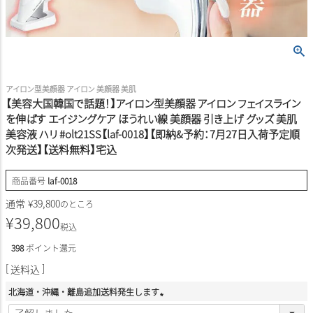
アイロン型美顔器 アイロン 美顔器 美肌
【美容大国韓国で話題！】アイロン型美顔器 アイロン フェイスライン
を伸ばす エイジングケア ほうれい線 美顔器 引き上げ グッズ 美肌
美容液 ハリ #olt21SS【laf-0018】【即納&予約：7月27日入荷予定順
次発送】【送料無料】宅込
商品番号
laf-0018
通常
¥
39,800
のところ
¥
39,800
税込
398
ポイント還元
送料込
北海道・沖縄・離島追加送料発生します
(