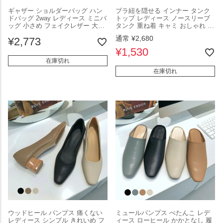
ギャザー ショルダーバッグ ハン
ブラ紐を隠せる インナー タンク
ドバッグ 2way レディース ミニバ
トップ レディース ノースリーブ
ッグ 小さめ フェイクレザー 大人
タンク 重ね着 キャミ おしゃれ ト
カジュアル パステルカラー おし
ップス ベーシック 下着 ブラック
通常
¥
2,680
¥
2,773
ゃれ 可愛い 鞄 バッグ 2025秋新作
ホワイト メール便 2025秋新作
【ali-1193】【予約販売：15-20
M/L/XL 【lgww-at2060】【即納：
¥
1,530
日】【送料無料】宅込
1-5営業日】【送料無料】ユ込2
在庫切れ
在庫切れ
ウッドヒール パンプス 痛くない
ミュールパンプス ぺたんこ レデ
レディース シンプル きれいめ フ
ィース ローヒール かかとなし 履