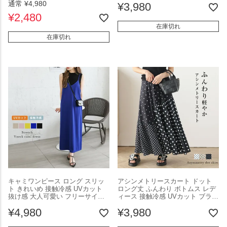
通常
¥
4,980
¥
3,980
春夏新作 【lstp303-337】【即
薄手 おすすめ おしゃれ ブラック
納：1-5営業日】【送料無料】ユ込
2025春夏新作 【lswp301-303】
¥
2,480
3
【即納：1-5営業日】【送料無料】
在庫切れ
ユ込3
在庫切れ
キャミワンピース ロング スリッ
アシンメトリースカート ドット
ト きれいめ 接触冷感 UVカット
ロング丈 ふんわり ボトムス レデ
抜け感 大人可愛い フリーサイズ
ィース 接触冷感 UVカット ブラッ
メール便 2025春夏 【lswp210-
ク メール便 2025春夏新作
¥
4,980
¥
3,980
556】【即納：1-5営業日】【送料
【lssk301-427】【即納：1-5営業
無料】ユ込3
日】【送料無料】ユ込3