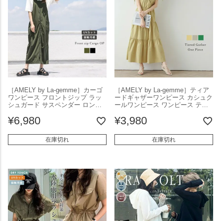
［AMELY by La-gemme］カーゴ
［AMELY by La-gemme］ティア
ワンピース フロントジップ ラッ
ードギャザーワンピース カシュク
シュガード サスペンダー ロング
ールワンピース ワンピース ティ
速乾性 接触冷感 UVカット 海 リ
アードギャザー ノースリーブ ロ
¥
6,980
¥
3,980
ゾート フリーサイズ メール便
ング丈 カシュクール レディース
2025春夏新作 【awp301-583】
リラクシー UVカット 2025春夏新
【即納：1-5営業日】【送料無料】
作 【awp301-577】【即納：1-5営
在庫切れ
在庫切れ
ユ込3
業日】【送料無料】メ込2