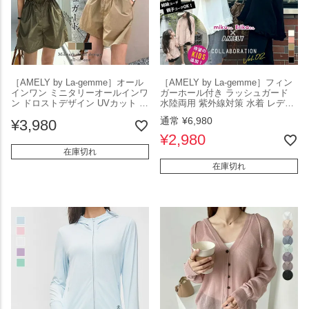
［AMELY by La-gemme］オール
［AMELY by La-gemme］フィン
インワン ミニタリーオールインワ
ガーホール付き ラッシュガード
ン ドロストデザイン UVカット 接
水陸両用 紫外線対策 水着 レディ
触冷感 ドライタッチ 半袖 レディ
ース UVカット おすすめ おしゃれ
通常
¥
6,980
¥
3,980
ース 伸縮性 速乾性 調節可能 スタ
フリーサイズ メール便 2025春夏
イルアップ効果 2025春夏新作
新作【aot301-407】【rp】【即
¥
2,980
【asr305-706】【即納：1-5営業
納：1-5営業日】【送料無料】ユ込
在庫切れ
日】【送料無料】ユ込3
3
在庫切れ