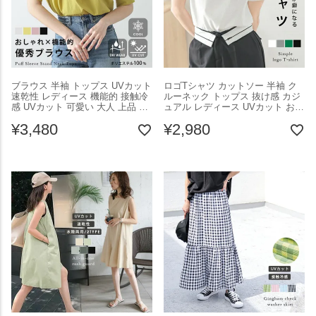
ブラウス 半袖 トップス UVカット
ロゴTシャツ カットソー 半袖 ク
速乾性 レディース 機能的 接触冷
ルーネック トップス 抜け感 カジ
感 UVカット 可愛い 大人 上品 さ
ュアル レディース UVカット おし
らさら ブラック フリーサイズ
ゃれ 韓国ファッション ブラック
¥
3,480
¥
2,980
2025秋新作 【lstp302-347】【即
フリーサイズ メール便 2025春夏
納：1-5営業日】【送料無料】ユ込
新作 【lstp301-321】【即納：1-5
2
営業日】【送料無料】ユ込2