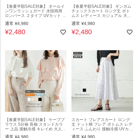
【春夏半額SALE対象】 オールイ
【春夏半額SALE対象】 ギンガム
ンワンラッシュガード 水陸両用
チェックスカート ロング丈 ボト
ロンパース ２タイプ UVカット 接
ムス レディース カジュアル 大人
触冷感 旅行 夏 海 ビーチ ママ ト
かわいい 接触冷感 UVカット フリ
通常
¥
4,980
通常
¥
4,980
レンド シンプル レディース 人気
ーサイズ メール便 2025春夏
プチプラ 韓国ファッション
【lssk301-417】【即納：1-5営業
¥
2,480
¥
2,480
【lswp304-583】【即納：1-5営業
日】【送料無料】メ込2
日】【送料無料】ユ込2
【春夏半額SALE対象】 ケープブ
スカート フレアスカート ロング
ラウス 5分袖 長袖 スタンドカラ
丈 ドット柄 フレア ボトムス レデ
ー 上品 接触冷感 キレイめ 大人可
ィース ふんわり 接触冷感 UVカッ
愛い トップス レディース UVカッ
ト キレイめ フリーサイズ 2025春
通常
¥
4,980
通常
¥
4,980