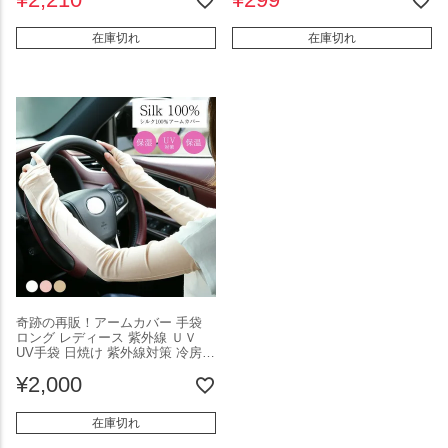
－h019】【即納：1-5営業日】メ
別2
在庫切れ
在庫切れ
奇跡の再販！アームカバー 手袋
ロング レディース 紫外線 ＵＶ
UV手袋 日焼け 紫外線対策 冷房
腕カバー ＵＶカット スポーツ ア
¥
2,000
ウトドア シルク レース 上品 ホワ
イト メール便 2025秋新作 フリー
【ali-zs001】【予約販売：15-20
在庫切れ
日】【送料無料】メ込2