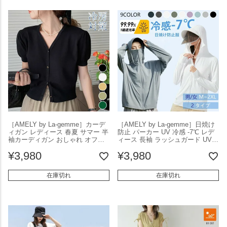
［AMELY by La-gemme］カーデ
［AMELY by La-gemme］日焼け
ィガン レディース 春夏 サマー 半
防止 パーカー UV 冷感 -7℃ レデ
袖カーディガン おしゃれ オフィ
ィース 長袖 ラッシュガード UVカ
ス 通勤 薄手 羽織 ニット 半袖 レ
ット アウターメッシュ 服 大きい
¥
3,980
¥
3,980
イヤード UVカット 冷房対策 紫外
サイズ トップス 体型カバー 薄手
線対策 Vネック きれいめ カジュ
吸湿 速乾 シャリ感 紫外線対策
アル 2025春夏新作 【atp404-
【aldf801-tp211】【予約販売：15-
在庫切れ
在庫切れ
183】【予約販売：15-20日】【送
20日】【送料無料】メ込2
料無料】メ込2