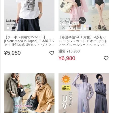
【クーポン利用で35%OFF】
【春夏半額SALE対象】 4点セッ
[Lajour mada in Japan] 日本製 Tシ
ト ラッシュガード ビキニ セット
ャツ 接触冷感 UVカット ヴィンテ
アップ ルームウェア シャツ ハー
ージ風 フォトプリント 吸湿 速乾
フパンツ オーバーサイズ ストラ
通常
¥
13,960
¥
5,980
カジュアル 半袖 トップス レディ
イプ 紫外線対策 UVカット 海水浴
ース おすすめ おしゃれ 2025春夏
プール カップ付き 水着 スイムウ
¥
6,980
新作 【laj-tp112】【即納：1-5営業
ェア 水陸両用 2025春夏新作
日】【送料無料】メ込2
【lssess25-1288】【即納：1-5営
業日】【送料無料】メ込2