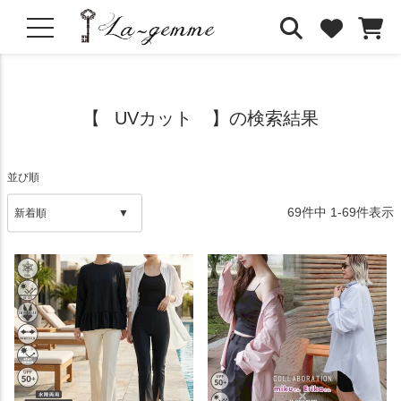
UVカット
並び順
69
件中
1
-
69
件表示