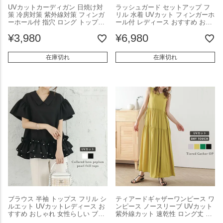
UVカットカーディガン 日焼け対
ラッシュガード セットアップ フ
策 冷房対策 紫外線対策 フィンガ
リル 水着 UVカット フィンガーホ
ーホール付 指穴 ロング トップス
ール付 レディース おすすめ おし
レディース ゆったり 大きいサイ
ゃれ フリーサイズ メール便 2025
¥
3,980
¥
6,980
ズ おすすめ ブラック 2025春夏新
春夏新作【lsse306-776】【即納：
作【lsot303-621】【即納：1-5営
1-5営業日】【送料無料】メ込2
業日】【送料無料】メ込1
在庫切れ
在庫切れ
ブラウス 半袖 トップス フリル シ
ティアードギャザーワンピース ワ
ルエット UVカットレディース お
ンピース ノースリーブ UVカット
すすめ おしゃれ 女性らしい ブラ
紫外線カット 速乾性 ロング丈 レ
ック フリーサイズ メール便 2025
ディース 涼しい 体型カバー 軽く