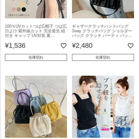
100％UVカットつば広帽子 つば広
ギャザークラッチハンドバッグ
日よけ 紫外線カット 完全遮光 紐
2way クラッチバッグ ショルダー
付き キャップ UV対策 夏
バッグ クラッチ パーティ バッグ
100％UVカット 小顔効果 ハット
韓国服【bnn-6009】【予約販売：
¥
1,536
¥
2,480
帽子 レディース 【ali-155】【即
15-20日】【送料無料】宅込
納：1-5営業日】【送料無料】メ込
2
在庫切れ
在庫切れ