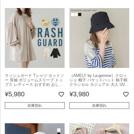
ラッシュガード Tシャツ カットソ
［AMELY by La-gemme］クロッ
ー 長袖 ボリュームスリーブ トッ
シェ 帽子 バケットハット 格子柄
プス レディース おすすめ おしゃ
クラシカル カジュアル 大人 UVカ
れ 海 BBQ UVカット ブラック フ
ット アウトドア 折り畳み 可愛い
¥
5,980
¥
3,980
リーサイズ メール便 2025秋新作
リゾート 旅行 ナチュラル 日よけ
【lstp205-391】【即納：1-5営業
レディース 韓国ファッション
日】【送料無料】メ込2
【azk206-064】【即納：1-5営業
在庫切れ
在庫切れ
日】【送料無料】メ込2