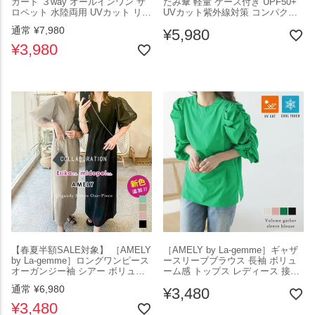
ガード ３way オールインワン サ
たみ傘 軽量 ケース付き UPF50+
ロペット 水陸両用 UVカット リボ
UVカット紫外線対策 コンパクト
ン 海 プール レジャー 旅行 トレ
旅行 通勤 通学 携帯 アウトドア
通常
¥
7,980
¥
5,980
ンド レディース おすすめ おしゃ
レジャー 可愛い レディース おす
れ メール便 2025春夏新作
すめ おしゃれ 2025春夏新作
¥
3,980
【lswpss24-542】【即納：1-5営
【azk404-172】【予約販売：15-
業日】【送料無料】ユ込3
20日】【送料無料】60込
【春夏半額SALE対象】 ［AMELY
［AMELY by La-gemme］ギャザ
by La-gemme］ロングワンピース
ースリーブブラウス 長袖 ボリュ
オーガンジー袖 シアー ボリュー
ーム感 トップス レディース 接触
ム キーネック 高見え 5分袖 レデ
冷感 甘辛 UVカット 韓国ファッシ
通常
¥
6,980
¥
3,480
ィース 女子会 食事会 UVカット
ョン 通勤 フリーサイズ メール便
メール便 2025春夏新作
2025秋新作 【atp302-305】【即
¥
3,480
【awp303-386】【即納：1-5営業
納：1-5営業日】【送料無料】メ込