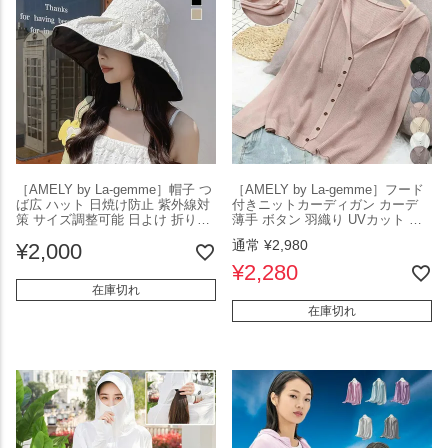
［AMELY by La-gemme］帽子 つ
［AMELY by La-gemme］フード
ば広 ハット 日焼け防止 紫外線対
付きニットカーディガン カーデ
策 サイズ調整可能 日よけ 折り畳
薄手 ボタン 羽織り UVカット 紫
み ひも付き UVカット お洒落 小
外線対策 エアコン対策 無地 長袖
通常
¥
2,980
¥
2,000
顔効果 シンプル アウトドア 旅行
春夏 カジュアル トップス
春夏 レディース 韓国ファッショ
【atp205-033】【即納：1-5営業
¥
2,280
ン【azk206-035】【予約販売：
日】【送料無料】メ込2
在庫切れ
15-20日 】【送料無料】メ込2
在庫切れ