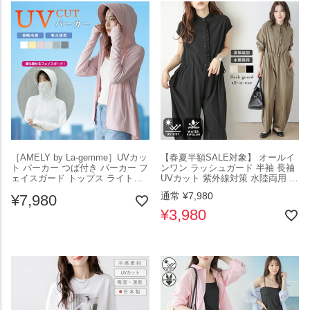
［AMELY by La-gemme］UVカッ
【春夏半額SALE対象】 オールイ
ト パーカー つば付き パーカー フ
ンワン ラッシュガード 半袖 長袖
ェイスガード トップス ライトア
UVカット 紫外線対策 水陸両用 大
ウター 長袖 ペプラム 羽織 吸水速
人可愛い 体型カバー レディース
通常
¥
7,980
¥
7,980
乾 接触冷感 紫外線対策 日焼け対
おすすめ おしゃれ 2025春夏新作
策 トップス 指穴 体型カバー 通勤
【lssrss25-1377】【即納：1-5営
¥
3,980
通学 2026春夏新作 【aot26-
業日】【送料無料】メ込2
wp1816】【即納：1-5営業日】
【送料無料】メ込2