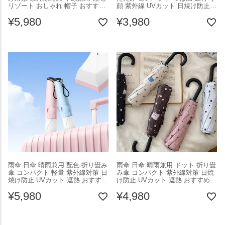
リゾート おしゃれ 帽子 おすすめ
顔 紫外線 UVカット 日焼け防止
レディース オシャレ トレンド 人
春夏 おすすめ レディース オシャ
¥
5,980
¥
3,980
気 プチプラ 韓国ファッション
レ トレンド 人気 プチプラ 韓国フ
【azk604-106】【即納：1-5営業
ァッション 【azk604-105】【予
日】【送料無料】メ込2
約販売：15-20日】【送料無料】
メ込2
雨傘 日傘 晴雨兼用 配色 折り畳み
雨傘 日傘 晴雨兼用 ドット 折り畳
傘 コンパクト 軽量 紫外線対策 日
み傘 コンパクト 紫外線対策 日焼
焼け防止 UVカット 遮熱 おすすめ
け防止 UVカット 遮熱 おすすめ
レディース オシャレ トレンド 人
レディース オシャレ トレンド 人
¥
5,980
¥
4,980
気 プチプラ 韓国ファッション
気 プチプラ 韓国ファッション
【azk604-104】【即納：1-5営業
【azk604-101】【予約販売：15-
日】【送料無料】メ込2
20日】【送料無料】宅込