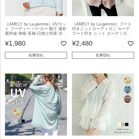
［AMELY by La-gemme］UVカッ
［AMELY by La-gemme］フード
ト フーディー パーカー 吸汗 速乾
付きニットカーディガン カーデ
紫外線 伸縮 長袖 日焼け対策 冷房
フード付き ニット カーディガン
対策 薄手 羽織 シンプル カジュア
薄手 ボタン羽織りUVカット 紫外
¥
1,980
¥
2,480
ル スポーツ ゴルフ 水泳 海 レジ
線対策 エアコン対策 無地 長袖 春
ャー 旅行 通年 春夏 レディース
夏 フェミニン カジュアル
【aot205-039】【即納：1-5営業
【amww-ap0007】【即納：1-5営
在庫切れ
在庫切れ
日】【送料無料】メ込2
業日】【送料無料】メ込2