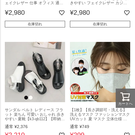
ェイクレザー 仕事 オフィス 通勤
きやすい フェイクレザー カジュ
大人 美脚 シューズ おしゃれ 可愛
アル ナチュラル スリッパパンプ
¥
2,980
¥
2,980
い キレイ 疲れない 2025秋新作
ス 美脚 シューズ おしゃれ 可愛い
【ml331-1】【予約販売：15-20
キレイ 疲れない 2025秋新作
日】【送料無料】宅込
【mlc169】【予約販売：15-20
在庫切れ
在庫切れ
日】【送料無料】宅込
カートへ
サンダル ベルト レディース フラ
【1枚】【長さ調節可・洗える】
ット 楽ちん 可愛い おしゃれ 歩き
洗えるマスク ファッションマスク
やすい 夏靴【k3-qb112】【即納：
UVカット 夏 マスク 立体仕様 涼
1-5営業日】宅別
しい 洗濯可能 花粉症 保湿 コット
通常
¥
2,376
通常
¥
749
ン 綿 薄い ユニセックス レギュラ
ー キッズ 男女兼用 ウィルス【ms
¥
2,210
¥
299