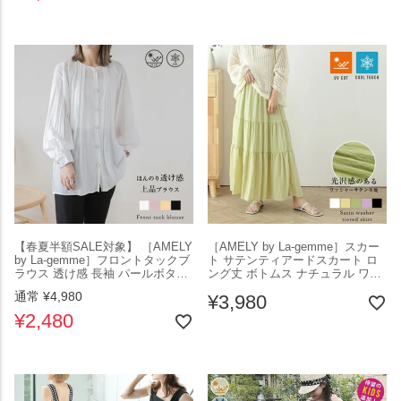
日】【送料無料】メ込2
1
【春夏半額SALE対象】 ［AMELY
［AMELY by La-gemme］スカー
by La-gemme］フロントタックブ
ト サテンティアードスカート ロ
ラウス 透け感 長袖 パールボタン
ング丈 ボトムス ナチュラル ワッ
さらっと トップス 接触冷感 UVカ
シャーサテン レディース 光沢感
通常
¥
4,980
¥
3,980
ット おしゃれ ブラック フリーサ
軽やか 接触冷感 UVカット ブラッ
イズ メール便 2025秋新作
ク フリーサイズ 2025春夏新作
¥
2,480
【atp301-939】【即納：1-5営業
【ask301-338】【即納：1-5営業
日】【送料無料】メ込1
日】【送料無料】メ込1