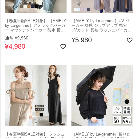
【春夏半額SALE対象】 ［AMELY
［AMELY by La-gemme］UV パ
by La-gemme］アノラックパーカ
ーカー 冷感 ジップアップ 指穴
ー マウンテンパーカー 防水 撥水
UVカット 長袖 ラッシュパーカー
紫外線対策 UVカット ハーフジッ
レディース 遮光 コーティング つ
通常
¥
9,960
¥
5,980
プ ライトアウター アウトドア 運
ば 紫外線 日除け対策 薄手 吸汗
動会 レディース おすすめ おしゃ
ユニセックス 体型カバー 軽量 サ
¥
4,980
れ 2025春夏新作 【aotss25-
ンバイザー 2025春夏新作
1147】【即納：1-5営業日】【送
【aot406-639】【即納：1-5営業
料無料】メ込2
日】【送料無料】メ込2
【春夏半額SALE対象】 ラッシュ
［AMELY by La-gemme］折りた