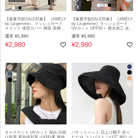
【春夏半額SALE対象】 ［AMELY
【春夏半額SALE対象】 ［AMELY
by La-gemme］ ラッシュガード
by La-gemme］ラッシュガード
スリット 体型カバー 脚長 美脚パ
UVカット UPF50＋ 撥水加工 水陸
ンツ 水着 海 水陸両用 遮熱 UVカ
両用 紫外線対策 冷房対策 オーバ
通常
¥
5,980
通常
¥
5,980
ット 紫外線対策 撥水加工 ストレ
ーサイズシャツ ラウンドヘム 襟
ッチ 接触冷感 UPF50＋ レディー
付き ストライプ 長袖 日焼け対策
¥
2,980
¥
2,980
ス メール便 2026春夏新作
水着 おすすめ おしゃれ 2026春夏
【azss26-2317】【即納：1-5営業
新作 【atpss26-2257】【即納：1-
日】【送料無料】メ込2
5営業日】【送料無料】メ込2
キャスケット UVカット 深め 日焼
バケットハット 日よけ帽子 折り
け対策 紫外線対策 小顔効果 無地
たたみ コンパクト つば広 旅行 小