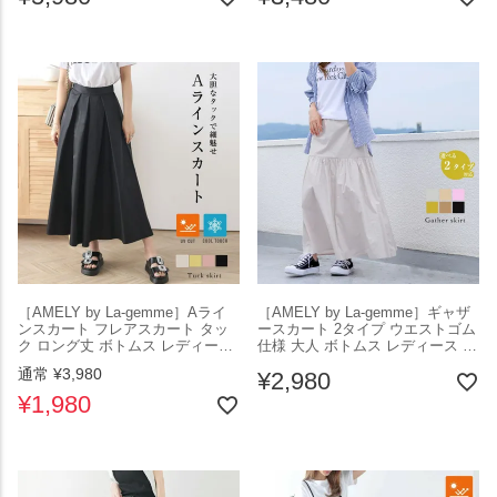
新作 【lssk303-426】【即納：1-5
営業日】【送料無料】メ込2
［AMELY by La-gemme］Aライ
［AMELY by La-gemme］ギャザ
ンスカート フレアスカート タッ
ースカート 2タイプ ウエストゴム
ク ロング丈 ボトムス レディース
仕様 大人 ボトムス レディース 接
上品 通勤 ゴム仕様 体型カバー 接
触冷感 UVカット ブラック カラバ
通常
¥
3,980
¥
2,980
触冷感 UVカット ブラック メール
リ豊富 メール便 2025春夏新作
便 2025秋新作【abt210-379】【即
【ask302-342】【即納：1-5営業
¥
1,980
納：1-5営業日】【送料無料】メ込
日】【送料無料】ユ込3
2