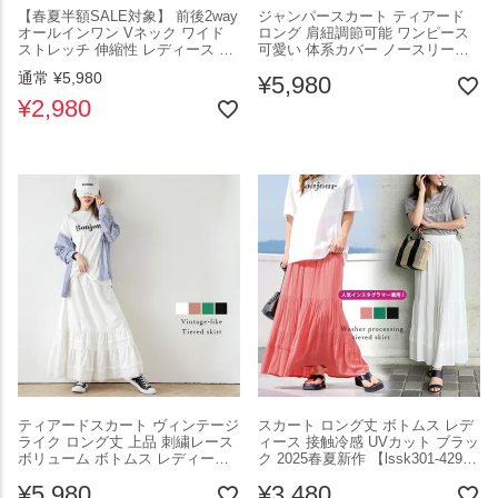
【春夏半額SALE対象】 前後2way
ジャンパースカート ティアード
オールインワン Vネック ワイド
ロング 肩紐調節可能 ワンピース
ストレッチ 伸縮性 レディース 大
可愛い 体系カバー ノースリーブ
人 シンプル カジュアル 接触冷感
レディース 接触冷感 UVカット メ
通常
¥
5,980
¥
5,980
UVカット ブラック メール便
ール便 2025春夏新作【lswp301-
2025春夏新作 【lssr301-707】
588】【即納：1-5営業日】【送料
¥
2,980
【即納：1-5営業日】【送料無料】
無料】ユ込3
ユ込3
ティアードスカート ヴィンテージ
スカート ロング丈 ボトムス レデ
ライク ロング丈 上品 刺繍レース
ィース 接触冷感 UVカット ブラッ
ボリューム ボトムス レディース
ク 2025春夏新作 【lssk301-429】
快適 接触冷感 UVカット ブラック
【即納：1-5営業日】【送料無料】
¥
5,980
¥
3,480
フリーサイズ メール便 2025春夏
ユ込3