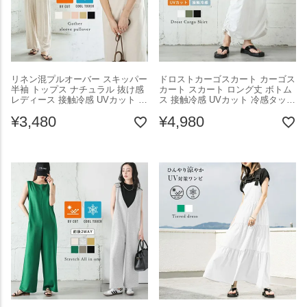
リネン混プルオーバー スキッパー
ドロストカーゴスカート カーゴス
半袖 トップス ナチュラル 抜け感
カート スカート ロング丈 ボトム
レディース 接触冷感 UVカット ブ
ス 接触冷感 UVカット 冷感タッチ
ラック フリーサイズ メール便
レディース 女性らしい おすすめ
¥
3,480
¥
4,980
2025春夏新作 【lstp305-348】
ブラック メール便 2025春夏
【即納：1-5営業日】【送料無料】
【lssk302-426】【即納：1-5営業
メ込1
日】【送料無料】ユ込3