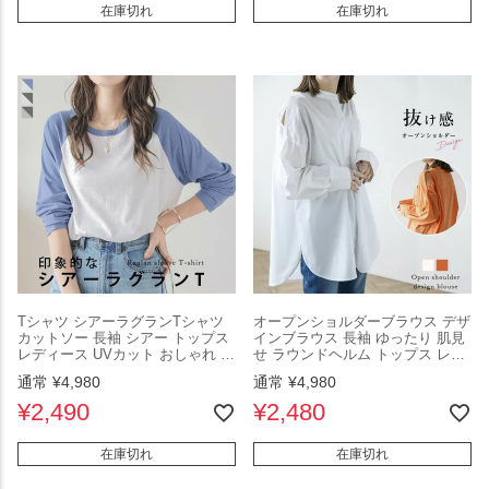
在庫切れ
在庫切れ
Tシャツ シアーラグランTシャツ
オープンショルダーブラウス デザ
カットソー 長袖 シアー トップス
インブラウス 長袖 ゆったり 肌見
レディース UVカット おしゃれ ホ
せ ラウンドヘルム トップス レデ
ワイト フリーサイズ 2025秋新作
ィース UVカット おしゃれ ホワイ
通常
¥
4,980
通常
¥
4,980
【lstp302-341】【即納：1-5営業
ト フリーサイズ メール便 2025春
日】【送料無料】ユ込2
夏新作 【lstp301-341】【即納：1-
¥
2,490
¥
2,480
5営業日】【送料無料】ユ込3
在庫切れ
在庫切れ