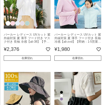
パーカー レディース UVカット 紫
パーカー レディース UVカット 紫
外線対策 夏 薄手 フード付き マス
外線対策 夏 薄手 フード付き 長袖
ク付き 長袖 冷感【ali-38】【予約
冷感【ali-zvd】【即納：1-5営業
販売：15-20日】【送料無料】メ
日】【送料無料】メ込2
¥
2,376
¥
1,980
込2
在庫切れ
在庫切れ