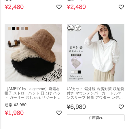
ト メール便 紫外線対策 2025春夏
夏【lssk210-419】【即納：1-5営
【lstp302-68f】【即納：1-5営業
業日】【送料無料】ユ込3
¥
2,480
¥
2,480
日】【送料無料】ユ込2
［AMELY by La-gemme］麻素材
UVカット 紫外線 冷房対策 収納袋
帽子 ストローハット 日よけ ハッ
付き マウンテンパーカー ドルマ
ト ガーリー おしゃれ リゾート サ
ンスリーブ 軽量 アウター レディ
マーハット 可愛い 折りたたみ お
ース おすすめ おしゃれ 2025春夏
通常
¥
3,980
¥
6,980
出かけ 旅行 UVカット シンプル
新作 【lsotss25-1358】【即納：1-
春夏 レディース 韓国ファッショ
5営業日】【送料無料】メ込2
¥
1,980
ン【azk206-001】【予約販売：
在庫切れ
15-20日 】【送料無料】60込