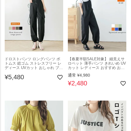
ドロストパンツ ロングパンツ ボ
【春夏半額SALE対象】 細見えサ
トムス 総ゴム ストレスフリー レ
ロペット 薄手パンツ きれいめ UV
ディース UVカット おしゃれ ブラ
カット レディース おすすめ おし
ック メール便 2025春夏新作
ゃれ ブラック フリーサイズ カラ
通常
¥
4,980
¥
5,480
【lsbt301-493】【即納：1-5営業
バリ豊富 メール便 2025春夏新作
日】【送料無料】ユ込3
【lssr301-706】【即納：1-5営業
¥
2,480
日】【送料無料】メ込2