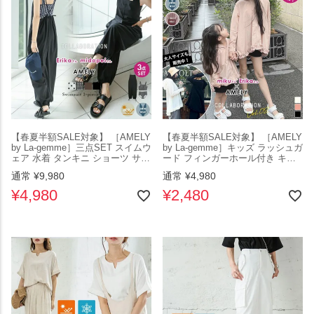
【春夏半額SALE対象】 ［AMELY
【春夏半額SALE対象】 ［AMELY
by La-gemme］三点SET スイムウ
by La-gemme］キッズ ラッシュガ
ェア 水着 タンキニ ショーツ サロ
ード フィンガーホール付き キッ
ペット ワイドシルエット UVカッ
ズサイズ 水陸両用 紫外線対策 水
通常
¥
9,980
通常
¥
4,980
ト レディース おしゃれ ブラック
着 UVカット フリーサイズ メール
メール便 2025春夏新作 【aot301-
便 2025秋新作 【aot301-407-ks】
¥
4,980
¥
2,480
862】【rp】【即納：1-5営業日】
【即納：1-5営業日】【送料無料】
【送料無料】メ込2
ユ込2